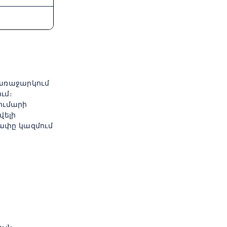
 առաջարկում
ւմ։
ումարի
վելի
չափը կազմում