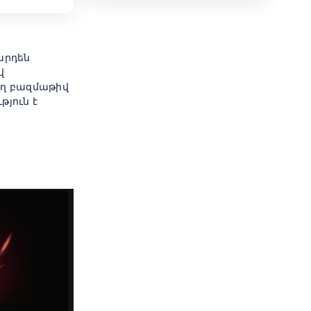
արդեն
վ
ող բազմաթիվ
թյուն է