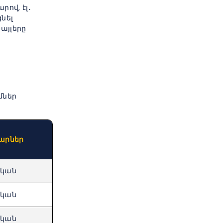
րով, էլ․
նել
այլերը
մներ
արներ
Չկան
Չկան
Չկան