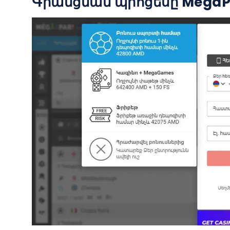
Գրանցման պրոցեսը MegaPa