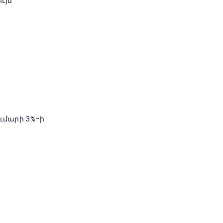
ւյն
ւմարի 3%-ի