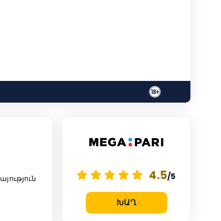
4.5
/5
յություն
ԽԱՂ