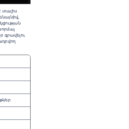
է տալիս
ենայնիվ,
կցության
նորմալ
ր գրավելու
մադրվող
թներ